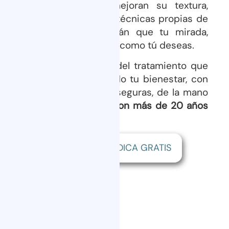
que rejuvenecen y mejoran su textura,
mientras que nuestras técnicas propias de
micropigmentación harán que tu mirada,
labios u ojos destaquen como tú deseas.
En general, cada paso del tratamiento que
elijas se dará priorizando tu bienestar, con
soluciones cómodas y seguras, de la mano
de un
equipo médico con más de 20 años
de experiencia
.
VALORACIÓN MÉDICA GRATIS