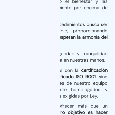
salud
, siempre priorizando el bienestar y las
expectativas de cada paciente por encima de
todo.
Cada uno de nuestros procedimientos busca ser
lo menos invasivo posible, proporcionando
resultados naturales que respetan la armonía del
rostro y cuerpo
.
También valoramos la seguridad y tranquilidad
de cada paciente que confía en nuestras manos.
Por ello, no solo contamos con la
certificación
del código NICA y el certificado ISO 9001
, sino
que todos los profesionales de nuestro equipo
médico están debidamente homologados y
cuentan con las titulaciones exigidas por Ley.
Nos hemos propuesto ofrecer más que un
cambio de imagen:
Nuestro objetivo es hacer