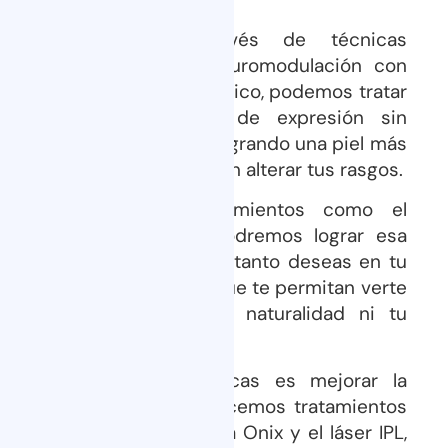
Por ejemplo, a través de técnicas
avanzadas como la neuromodulación con
bótox o el ácido hialurónico, podemos tratar
las arrugas y líneas de expresión sin
necesidad de cirugía, logrando una piel más
suave y rejuvenecida, sin alterar tus rasgos.
Además, con procedimientos como el
aumento de pecho, podremos lograr esa
armonía y simetría que tanto deseas en tu
figura, con resultados que te permitan verte
mejor sin sacrificar la naturalidad ni tu
comodidad.
Ahora, si lo que buscas es mejorar la
calidad de tu piel, ofrecemos tratamientos
como la radiofrecuencia Onix y el láser IPL,