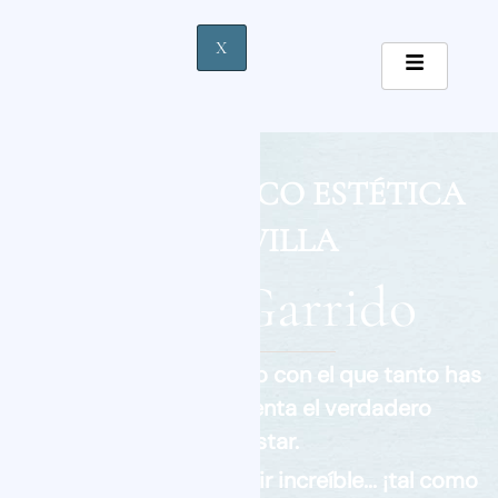
X
CLÍNICA MÉDICO ESTÉTICA
EN SEVILLA
Mayte Garrido
Haz realidad ese cambio con el que tanto has
soñado y experimenta el verdadero
bienestar.
Te hacemos sentir y lucir increíble... ¡tal como