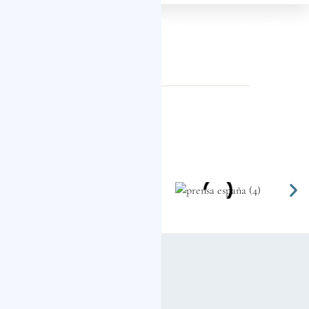
+20 Años Logrando la Sinergia Perfecta
entre Salud y Belleza
Clínica Mayte Garrido en los
Medios