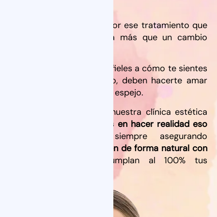
Garrido.
Sabemos que decidirte por ese tratamiento que
tienes en mente, implica más que un cambio
físico.
Esos cambios deben ser fieles a cómo te sientes
por dentro y, sobre todo, deben hacerte amar
por completo tu reflejo al espejo.
Con esto en mente, en nuestra clínica estética
en Sevilla
nos enfocamos en hacer realidad eso
que tanto deseas
, siempre asegurando
resultados que se integren de forma natural con
tus rasgos
y que cumplan al 100% tus
expectativas.