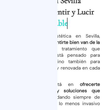
Estético en Sevilla
Te Haremos Sentir y Lucir
Saludable
En nuestra clínica estética en Sevilla,
creemos que verte y sentirte bien van de la
mano
. Por eso, cada tratamiento que
ofrecemos no solo está pensado para
mejorar tu imagen, sino también para
hacerte sentir cómoda y renovada en cada
etapa del proceso.
Nuestro enfoque está en
ofrecerte
resultados naturales y soluciones que
prioricen tu salud
, cuidando siempre de
que el tratamiento sea lo menos invasivo
posible.