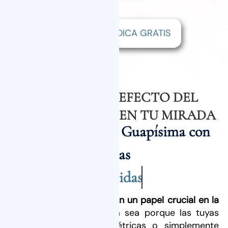
RESULTADOS: INMEDIATOS
VALORACIÓN MÉDICA GRATIS
ESTE SERÁ EL EFECTO DEL
MICROBLADING EN TU MIRADA
Mereces Sentirte Guapísima con
Cejas
Definidas
Sabes que
las cejas juegan un papel crucial en la
armonía de tu rostro
. Ya sea porque las tuyas
son poco densas, asimétricas o simplemente