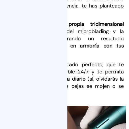
quieres mejorar su apariencia, te has planteado
hacer algo al respecto.
Con nuestra
técnica propia tridimensional
combinamos lo mejor del microblading y la
micropigmentación, logrando un resultado
hiperrealista,
totalmente en armonía con tus
rasgos
.
Te aseguramos un resultado perfecto, que te
haga sentir y lucir increíble 24/7 y te permita
olvidarte de maquillarlas a diario
(sí, olvidarás la
preocupación porque tus cejas se mojen o se
borren por accidente).