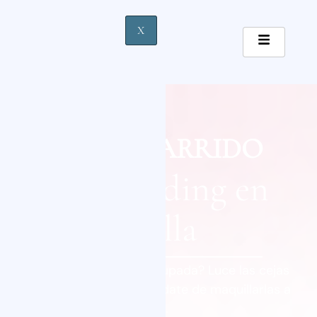
X
MAYTE GARRIDO
Microblading en
Sevilla
¿Cejas escasas? ¿Vida ocupada? Luce las cejas
perfectas, naturales y olvídate de maquillarlas a
diario.