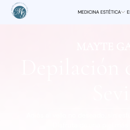
MEDICINA ESTÉTICA
E
MAYTE G
Depilación 
Sevi
Adiós al vello no deseado, sin es
Disfruta de una piel más 