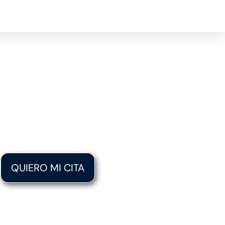
ela por Más Tiempo!
ión Médica GRATIS +
iación SIN Interés
QUIERO MI CITA