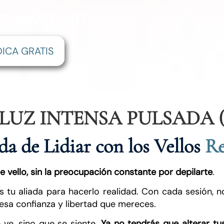
: INMEDIATOS.
ICA GRATIS
LUZ INTENSA PULSADA (I
a de Lidiar con los Vellos
Re
 de vello, sin la preocupación constante por depilarte
.
es tu aliada para hacerlo realidad. Con cada sesión, 
esa confianza y libertad que mereces.
ve, sino que se siente.
Ya no tendrás que alterar tu