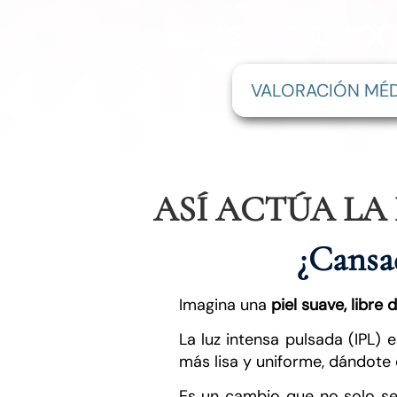
VERÁS RESULTADOS
VALORACIÓN MÉD
ASÍ ACTÚA LA 
¿Cansad
Imagina una
piel suave, libre
La luz intensa pulsada (IPL) 
más lisa y uniforme, dándote 
Es un cambio que no solo se 