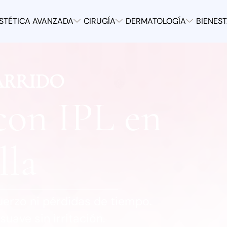
STÉTICA AVANZADA
CIRUGÍA
DERMATOLOGÍA
BIENES
ARRIDO
con IPL en
lla
fuerzo ni pérdidas de tiempo.
suave sin irritación.