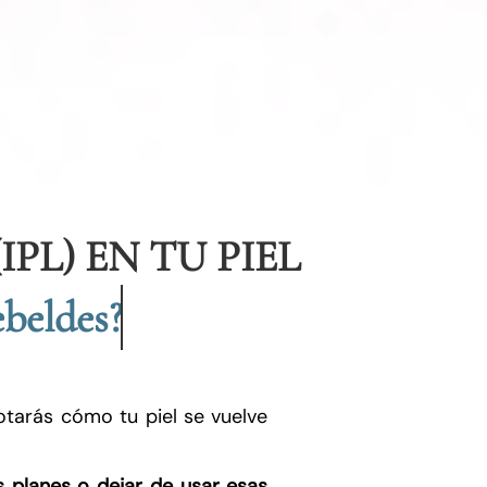
PL) EN TU PIEL
beldes?
notarás cómo tu piel se vuelve
s planes o dejar de usar esas