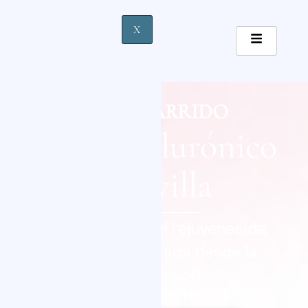
X
MAYTE GARRIDO
Ácido Hialurónico
en Sevilla
Disfruta de una piel rejuvenecida,
luminosa e hidratada desde la
primera sesión.
VERÁS RESULTADOS: EN 10 DÍAS