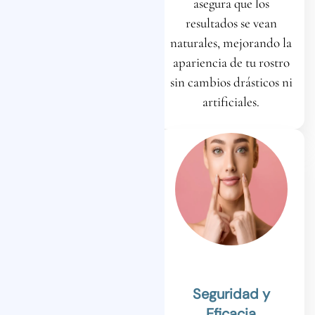
notarás una mejora
asegura que los
visible en la firmeza y
resultados se vean
suavidad de tu piel. Las
naturales, mejorando la
arrugas y líneas de
apariencia de tu rostro
expresión se reducen
sin cambios drásticos ni
notablemente.
artificiales.
Hidratación
Seguridad y
Profunda
Eficacia