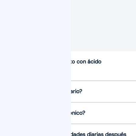
¿Es doloroso el tratamiento con ácido
hialurónico?
¿Hay algún efecto secundario?
¿Es seguro el ácido hialurónico?
¿Puedo volver a mis actividades diarias después