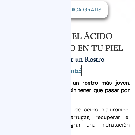
VALORACIÓN MÉDICA GRATIS
ASÍ ACTÚA EL ÁCIDO
HIALURÓNICO EN TU PIEL
¿Quieres Lucir un Rostro
Radiante?
Mirarte al espejo y ver un rostro más joven,
luminoso y lleno de vida sin tener que pasar por
el quirófano ¡Es posible!
Con nuestro tratamiento de ácido hialurónico,
puedes suavizar esas arrugas, recuperar el
volumen perdido y lograr una hidratación
profunda.