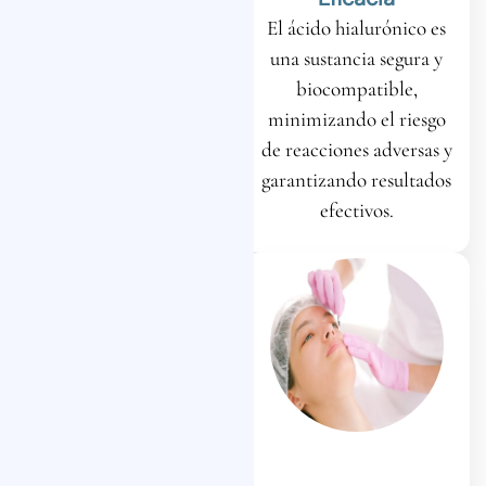
El ácido hialurónico
El ácido hialurónico es
retiene la humedad,
una sustancia segura y
proporcionando una
biocompatible,
hidratación intensa que
minimizando el riesgo
devuelve a tu piel su
de reacciones adversas y
vitalidad y luminosidad
garantizando resultados
natural.
efectivos.