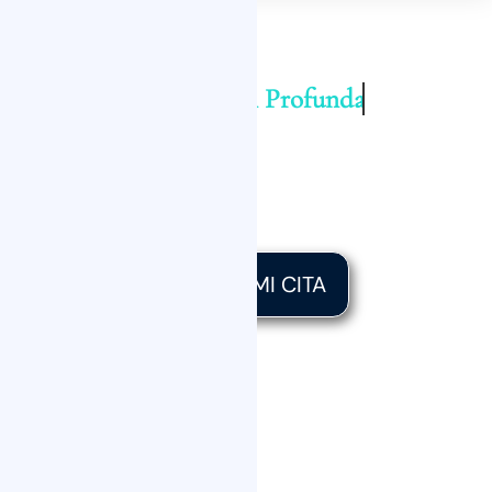
Dale a tu Piel
Hidratación Profunda
¡SIN CIRUGÍA!
Valoración Médica GRATIS + Financiación
SIN Interés
QUIERO MI CITA