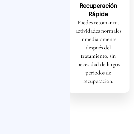
Recuperación
Volumen y
Rápida
Definición
Puedes retomar tus
Recupera el volumen
actividades normales
perdido en áreas clave
inmediatamente
como mejillas y labios,
después del
logrando un contorno
tratamiento, sin
facial más definido y
necesidad de largos
rejuvenecido.
periodos de
recuperación.