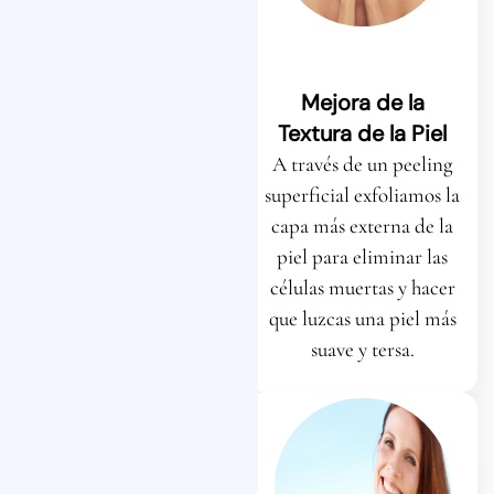
Eliminación de
Mejora de la
Manchas y
Textura de la Piel
Pigmentación
A través de un peeling
Reduce las manchas
superficial exfoliamos la
oscuras y la
capa más externa de la
hiperpigmentación,
piel para eliminar las
logrando un tono de
células muertas y hacer
piel más uniforme y
que luzcas una piel más
radiante.
suave y tersa.