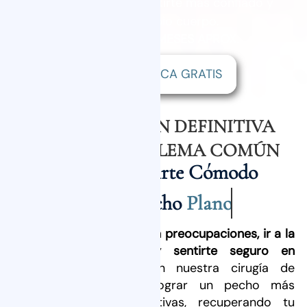
que tu pecho te impida sentirte más confiado y
a gusto en tu propio cuerpo.
RESULTADO FINAL: 6 MESES APROX.
VALORACIÓN MÉDICA GRATIS
UNA SOLUCIÓN DEFINITIVA
PARA UN PROBLEMA COMÚN
Mereces Sentirte Cómodo
con un Pecho
Plano
Imagina
poder vestirte sin preocupaciones, ir a la
playa sin complejos y sentirte seguro en
cualquier situación
. Con nuestra cirugía de
ginecomastia, puedes lograr un pecho más
acorde a tus expectativas, recuperando tu