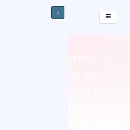
X
MAYTE GARRIDO
Operación de
Ginecomastia en
Sevilla
No más inseguridades ni complejos, no dejes