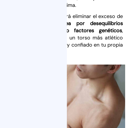
masculinidad y tu autoestima.
Nuestra cirugía te permitirá eliminar el exceso de
tejido mamario,
ya sea por desequilibrios
hormonales, obesidad o factores genéticos
,
logrando como resultado un torso más atlético
que te hará sentir seguro y confiado en tu propia
piel.