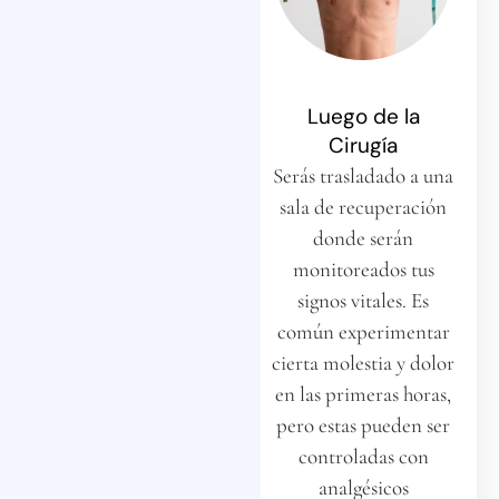
Preparación
Luego de la
Preoperatoria
Cirugía
Antes de la cirugía,
Serás trasladado a una
deberás seguir algunas
sala de recuperación
indicaciones
donde serán
específicas. Estas
monitoreados tus
pueden incluir evitar
signos vitales. Es
ciertos
común experimentar
medicamentos, dejar
cierta molestia y dolor
de fumar y consumir
en las primeras horas,
alcohol, así como
pero estas pueden ser
mantener una dieta
controladas con
saludable.
analgésicos