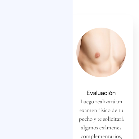
Consulta Inicial
Evaluación
Antes de la cirugía,
Luego realizará un
tendrás una consulta
examen físico de tu
detallada con nuestro
pecho y te solicitará
cirujano, en la cual
algunos exámenes
evaluará tu salud
complementarios,